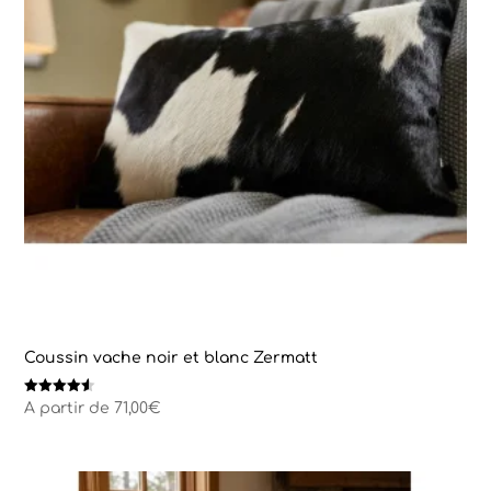
Coussin vache noir et blanc Zermatt
Note
A partir de
71,00
€
4.50
sur 5