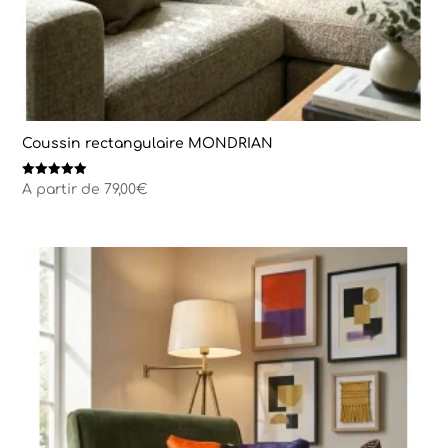
Coussin rectangulaire MONDRIAN
Note
A partir de
79,00
€
5.00
sur 5