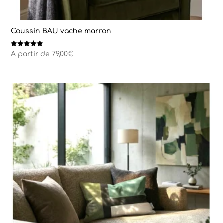
Coussin BAU vache marron
Note
A partir de
79,00
€
5.00
sur 5