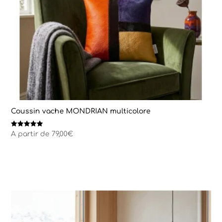
Coussin vache MONDRIAN multicolore
Note
A partir de
79,00
€
5.00
sur 5