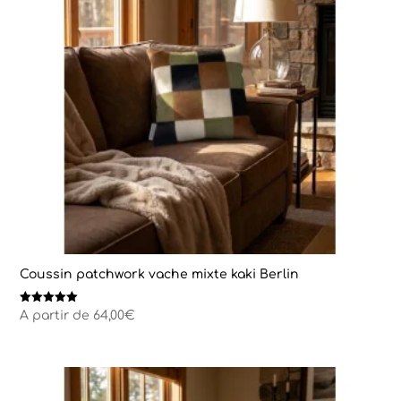
Coussin patchwork vache mixte kaki Berlin
Note
A partir de
64,00
€
5.00
sur 5