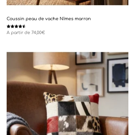
Coussin peau de vache Nîmes marron
Note
A partir de
74,00
€
4.50
sur 5