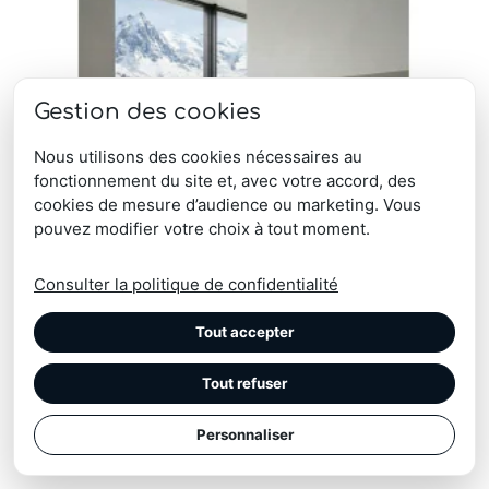
Gestion des cookies
Nous utilisons des cookies nécessaires au
fonctionnement du site et, avec votre accord, des
cookies de mesure d’audience ou marketing. Vous
pouvez modifier votre choix à tout moment.
Consulter la politique de confidentialité
Tout accepter
Tout refuser
Coussin rouge croix Savoie
Personnaliser
Note
95,00
€
4.50
sur 5