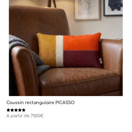
Coussin rectangulaire PICASSO
Note
A partir de
79,00
€
5.00
sur 5