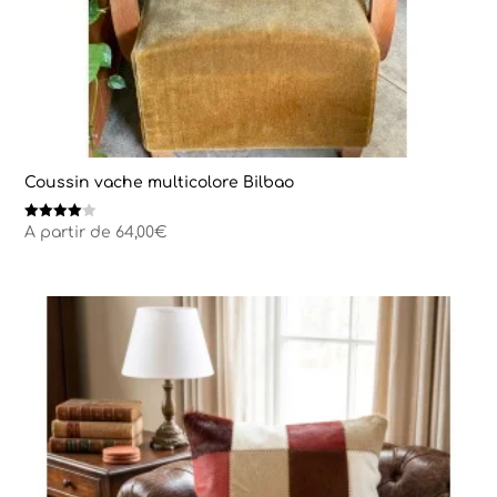
Coussin vache multicolore Bilbao
Note
A partir de
64,00
€
4.00
sur 5