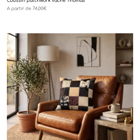
Coussin patchwork vache Thomas
A partir de
74,00
€