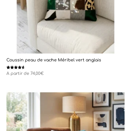
Coussin peau de vache Méribel vert anglais
Note
A partir de
74,00
€
4.50
sur 5