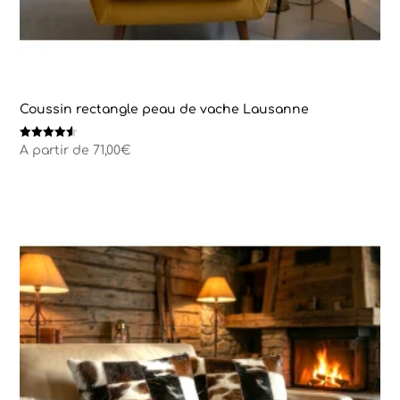
Coussin rectangle peau de vache Lausanne
Note
A partir de
71,00
€
4.50
sur 5