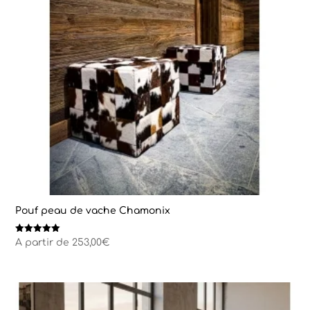
Pouf peau de vache Chamonix
Note
A partir de
253,00
€
5.00
sur 5