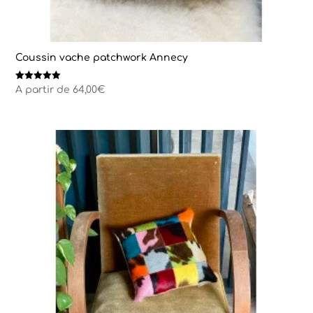
Coussin vache patchwork Annecy
Note
A partir de
64,00
€
5.00
sur 5