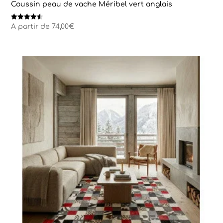
Coussin peau de vache Méribel vert anglais
Note
A partir de
74,00
€
4.50
sur 5