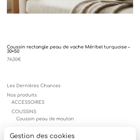
Coussin rectangle peau de vache Méribel turquoise –
30×50
74,00
€
Les Dernières Chances
Nos produits
ACCESSOIRES
COUSSINS
Coussin peau de mouton
Coussin peau de vache
Gestion des cookies
MOBILIER en peau