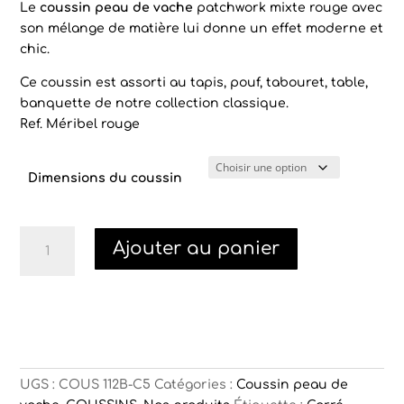
Le
coussin peau de vache
patchwork mixte rouge avec
son mélange de matière lui donne un effet moderne et
chic.
Ce coussin est assorti au tapis, pouf, tabouret, table,
banquette de notre collection classique.
Ref. Méribel rouge
Dimensions du coussin
quantité
Ajouter au panier
de
Coussin
peau
de
vache
Méribel
mixte
UGS :
COUS 112B-C5
Catégories :
Coussin peau de
rouge