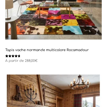
Tapis vache normande multicolore Rocamadour
Note
A partir de
288,00
€
4.67
sur 5