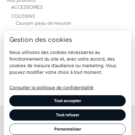
Nos produits
ACCESSOIRES
COUSSINS
Coussin peau de mouton
Coussin peau de vache
Gestion des cookies
MOBILIER en peau
PEAUX
Nous utilisons des cookies nécessaires au
fonctionnement du site et, avec votre accord, des
TAPIS
cookies de mesure d’audience ou marketing. Vous
produits-professionnels
pouvez modifier votre choix à tout moment.
Télécharger le catalogue produits
Consulter la politique de confidentialité
Tout accepter
Tout refuser
© Maison Tergus | coussin, plaid, pouf, chausson, tapis
| Peau vache, mouton, renne, blesbok, lapin
Site réalisé par l'
Imaginarium Vichy
⚷
|
Confidentialité
Personnaliser