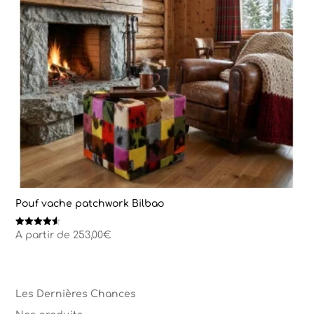
Pouf vache patchwork Bilbao
Note
A partir de
253,00
€
4.50
sur 5
Les Dernières Chances