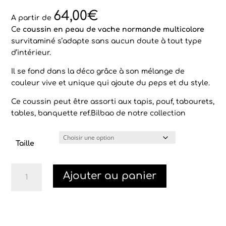
Noté
4
4.00
sur 5
64,00
€
basé
A partir de
sur
Ce
coussin en peau de vache normande multicolore
notation
s client
survitaminé s’adapte sans aucun doute à tout type
d’intérieur.
Il se fond dans la déco grâce à son mélange de
couleur vive et unique qui ajoute du peps et du style.
Ce coussin peut être assorti aux tapis, pouf, tabourets,
tables, banquette ref.Bilbao de notre collection
Taille
quantité
Ajouter au panier
de
Coussin
vache
multicolore