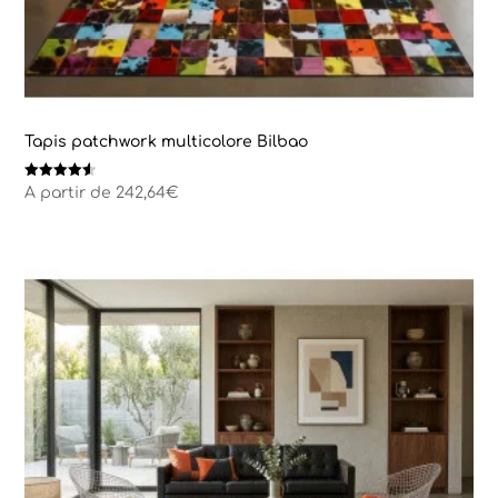
Tapis patchwork multicolore Bilbao
Note
A partir de
242,64
€
4.50
sur 5