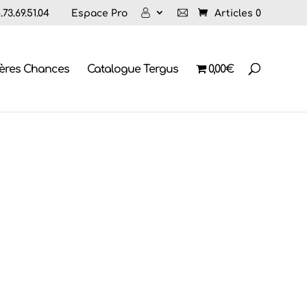
73.69.51.04
Espace Pro
Articles 0
ières Chances
Catalogue Tergus
0,00€