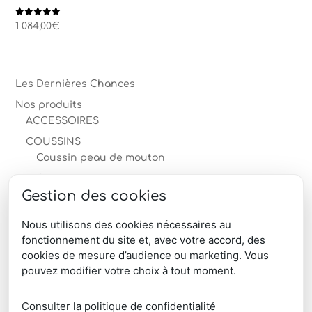
Note
1 084,00
€
5.00
sur 5
Les Dernières Chances
Nos produits
ACCESSOIRES
COUSSINS
Coussin peau de mouton
Coussin peau de vache
Gestion des cookies
MOBILIER en peau
PEAUX
Nous utilisons des cookies nécessaires au
fonctionnement du site et, avec votre accord, des
TAPIS
cookies de mesure d’audience ou marketing. Vous
produits-professionnels
pouvez modifier votre choix à tout moment.
Télécharger le catalogue produits
Consulter la politique de confidentialité