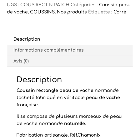
Chamonix
UGS :
COUS RECT N PATCH
Catégories :
Coussin peau
de vache
,
COUSSINS
,
Nos produits
Étiquette :
Carré
Description
Informations complémentaires
Avis (0)
Description
Coussin rectangle peau de vache
normande
tacheté fabriqué en véritable
peau de vache
française
.
Il se compose de plusieurs morceaux de peau
de vache normande
naturelle
.
Fabrication artisanale. Réf.Chamonix