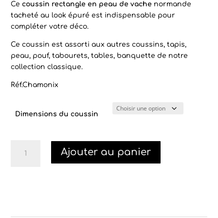
Ce
coussin rectangle en peau de vache
normande
tacheté au look épuré est
indispensable pour
compléter votre déco.
Ce coussin est assorti aux autres coussins, tapis,
peau, pouf, tabourets, tables, banquette de notre
collection classique.
Réf.Chamonix
Dimensions du coussin
quantité
Ajouter au panier
de
Coussin
rectangle
peau
de
vache