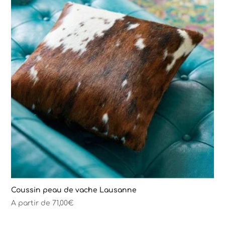
Coussin peau de vache Lausanne
A partir de
71,00
€