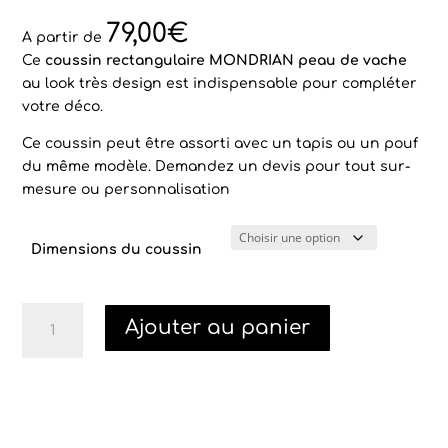
Noté
1
5.00
sur 5
79,00
€
basé sur
A partir de
notation
Ce
coussin rectangulaire MONDRIAN peau de vache
client
au look très design est
indispensable pour compléter
votre déco.
Ce coussin peut être assorti avec un tapis ou un pouf
du même modèle. Demandez un devis pour tout sur-
mesure ou personnalisation
Dimensions du coussin
quantité
Ajouter au panier
de
Coussin
rectangulaire
MONDRIAN