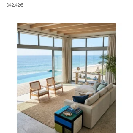
342,42
€