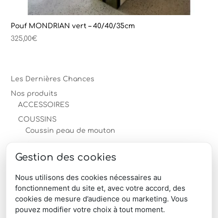
Pouf MONDRIAN vert – 40/40/35cm
325,00
€
Les Dernières Chances
Nos produits
ACCESSOIRES
COUSSINS
Coussin peau de mouton
Coussin peau de vache
Gestion des cookies
MOBILIER en peau
PEAUX
Nous utilisons des cookies nécessaires au
fonctionnement du site et, avec votre accord, des
TAPIS
cookies de mesure d’audience ou marketing. Vous
produits-professionnels
pouvez modifier votre choix à tout moment.