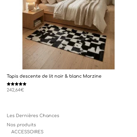
Tapis descente de lit noir & blanc Morzine
Note
242,64
€
5.00
sur 5
Les Dernières Chances
Nos produits
ACCESSOIRES