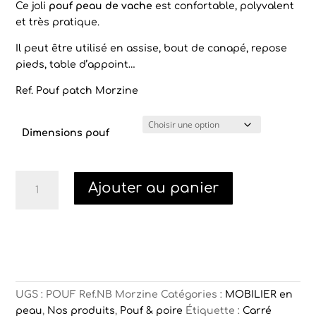
Ce joli
pouf peau de vache
est confortable, polyvalent
et très pratique.
Il peut être utilisé en assise, bout de canapé, repose
pieds, table d’appoint…
Ref. Pouf patch Morzine
Dimensions pouf
quantité
Ajouter au panier
de
Pouf
peau
de
vache
Morzine
UGS :
POUF Ref.NB Morzine
Catégories :
MOBILIER en
peau
,
Nos produits
,
Pouf & poire
Étiquette :
Carré