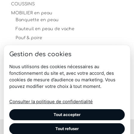
COUSSINS
MOBILIER en peau
Banquette en peau
Fauteuil en peau de vache
Pouf & poire
Table en peau
Gestion des cookies
Tabouret en peau
PEAUX
Nous utilisons des cookies nécessaires au
fonctionnement du site et, avec votre accord, des
TAPIS
cookies de mesure d’audience ou marketing. Vous
produits-professionnels
pouvez modifier votre choix à tout moment.
Télécharger le catalogue produits
Consulter la politique de confidentialité
Tout accepter
Tout refuser
© Maison Tergus | coussin, plaid, pouf, chausson, tapis