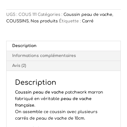
vache
Nîmes
marron
UGS :
COUS 111
Catégories :
Coussin peau de vache
,
COUSSINS
,
Nos produits
Étiquette :
Carré
Description
Informations complémentaires
Avis (2)
Description
Coussin peau de vache
patchwork marron
fabriqué en véritable
peau de vache
française
.
On assemble ce coussin avec plusieurs
carrés de peau de vache de 10cm.