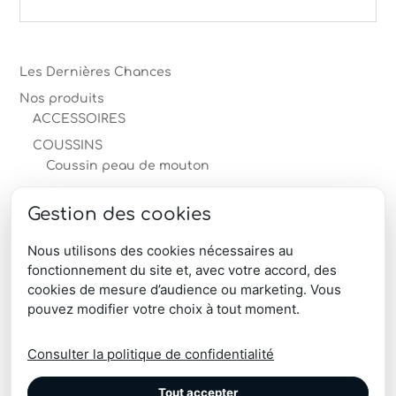
Les Dernières Chances
Nos produits
ACCESSOIRES
COUSSINS
Coussin peau de mouton
Coussin peau de vache
Gestion des cookies
MOBILIER en peau
PEAUX
Nous utilisons des cookies nécessaires au
fonctionnement du site et, avec votre accord, des
TAPIS
cookies de mesure d’audience ou marketing. Vous
produits-professionnels
pouvez modifier votre choix à tout moment.
Télécharger le catalogue produits
Consulter la politique de confidentialité
Tout accepter