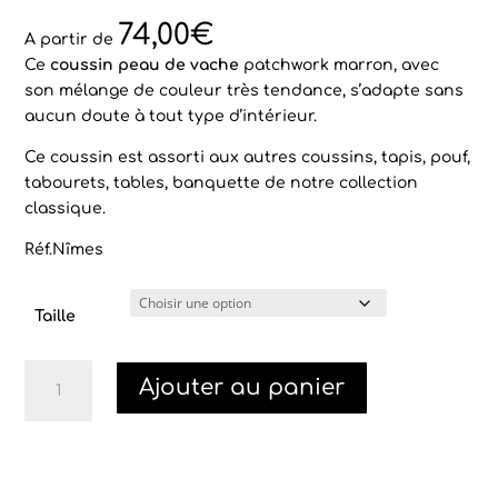
Noté
2
4.50
sur 5
74,00
€
basé sur
A partir de
notations
Ce
coussin peau de vache
patchwork marron, avec
client
son mélange de couleur très tendance, s’adapte sans
aucun doute à tout type d’intérieur.
Ce coussin est assorti aux autres coussins, tapis, pouf,
tabourets, tables, banquette de notre collection
classique.
Réf.Nîmes
Taille
quantité
Ajouter au panier
de
Coussin
peau
de