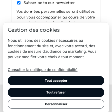
Subscribe to our newsletter
Vos données personnelles seront utilisées
pour vous accompagner au cours de votre
visite du site web, gérer l’accès à votre
compte, et pour d’autres raisons décrites
Gestion des cookies
dans notre
politique de confidentialité
.
Nous utilisons des cookies nécessaires au
S’inscrire
fonctionnement du site et, avec votre accord, des
cookies de mesure d’audience ou marketing. Vous
pouvez modifier votre choix à tout moment.
Consulter la politique de confidentialité
Tout accepter
Tout refuser
© Maison Tergus | coussin, plaid, pouf, chausson, tapis
| Peau vache, mouton, renne, blesbok, lapin
Site réalisé par l'
Imaginarium Vichy
Personnaliser
⚷
|
Confidentialité
|
Mentions Légales
|
CGV