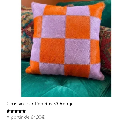
Coussin cuir Pop Rose/Orange
Note
A partir de
64,00
€
5.00
sur 5