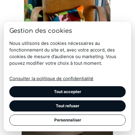
Gestion des cookies
Nous utilisons des cookies nécessaires au
fonctionnement du site et, avec votre accord, des
cookies de mesure d’audience ou marketing. Vous
pouvez modifier votre choix à tout moment.
Consulter la politique de confidentialité
Tout accepter
Coussin vache multicolore Bilbao
Tout refuser
Note
A partir de
64,00
€
4.00
Personnaliser
sur 5