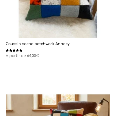
Coussin vache patchwork Annecy
Note
A partir de
64,00
€
5.00
sur 5