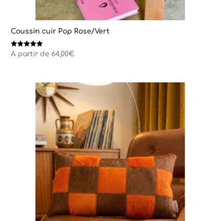
Coussin cuir Pop Rose/Vert
Note
A partir de
64,00
€
5.00
sur 5