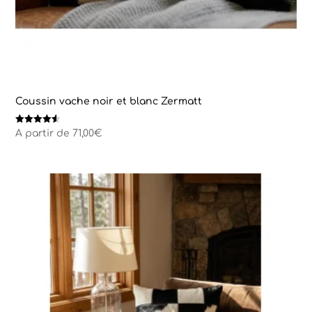
Coussin vache noir et blanc Zermatt
Note
A partir de
71,00
€
4.50
sur 5