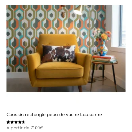
Coussin rectangle peau de vache Lausanne
Note
A partir de
71,00
€
4.50