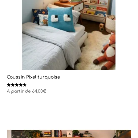
Coussin Pixel turquoise
Note
A partir de
64,00
€
4.67
sur 5