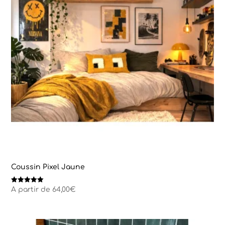
Coussin Pixel Jaune
Note
A partir de
64,00
€
5.00
sur 5