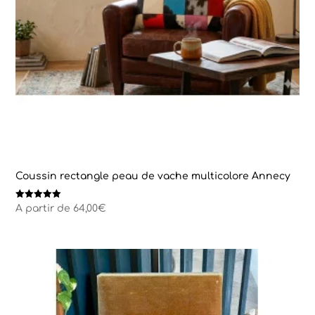
Coussin rectangle peau de vache multicolore Annecy
Note
A partir de
64,00
€
5.00
sur 5