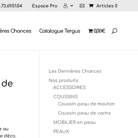
73.69.51.04
Espace Pro
Articles 0
ières Chances
Catalogue Tergus
0,00€
Les Dernières Chances
Nos produits
 de
ACCESSOIRES
COUSSINS
Coussin peau de mouton
Coussin peau de vache
MOBILIER en peau
e
au
PEAUX
e déco.