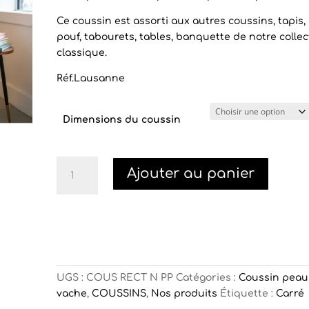
Ce coussin est assorti aux autres coussins, tapis,
pouf, tabourets, tables, banquette de notre collec
classique.
Réf.Lausanne
Dimensions du coussin
quantité
Ajouter au panier
de
Coussin
rectangle
peau
de
vache
Lausanne
UGS :
COUS RECT N PP
Catégories :
Coussin peau
vache
,
COUSSINS
,
Nos produits
Étiquette :
Carré