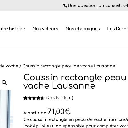
Une question, un conseil : 04.
tre histoire
Nos valeurs
Nos chroniques
Les Dern
de vache
/ Coussin rectangle peau de vache Lausanne
Coussin rectangle peau
vache Lausanne
(
2
avis client)
Noté
2
4.50
sur 5
71,00
€
basé sur
A partir de
notations
Ce
coussin rectangle en peau de vache normand
client
look épuré est
indispensable pour compléter votr