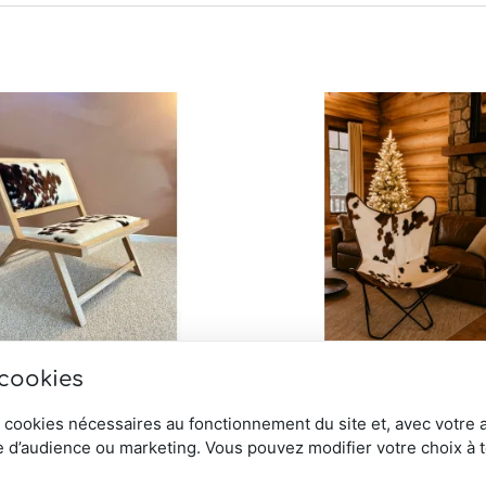
 cookies
l bois peau de vache
Fauteuil BKF Normande
€
 cookies nécessaires au fonctionnement du site et, avec votre 
Note
1 084,00
€
 d’audience ou marketing. Vous pouvez modifier votre choix à 
5.00
sur 5