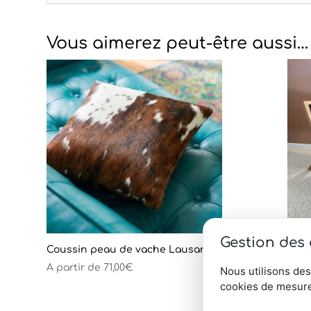
Vous aimerez peut-être aussi…
Gestion des
Coussin peau de vache Lausanne
Fauteui
A partir de
71,00
€
1 350,00
Nous utilisons des
cookies de mesure