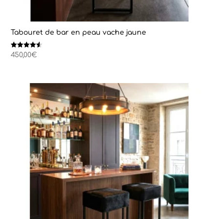
Tabouret de bar en peau vache jaune
Note
450,00
€
4.50
sur 5