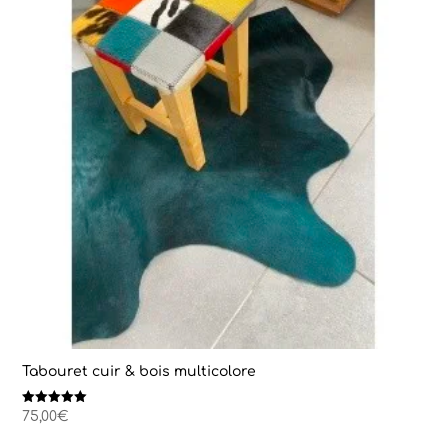
Tabouret cuir & bois multicolore
Note
75,00
€
5.00
sur 5