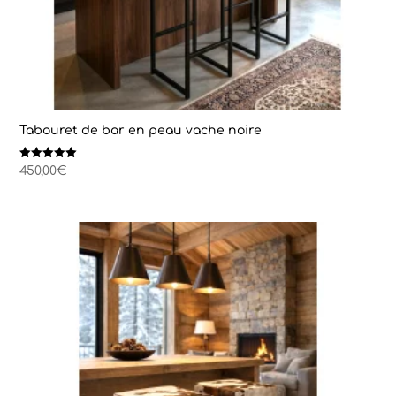
Tabouret de bar en peau vache noire
Note
450,00
€
5.00
sur 5