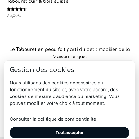
Tabouret cuir & bois suisse
Note
75,00
€
4.50
sur 5
Le
Tabouret en peau
fait parti du petit mobilier de la
Maison Tergus.
C’est une structure métallique sur laquelle on gaine
Gestion des cookies
l’assise d’un seul morceau de
cuir de vache française
Nous utilisons des cookies nécessaires au
recyclé.
fonctionnement du site et, avec votre accord, des
Il existe dans notre collection le petit tabouret et le
cookies de mesure d’audience ou marketing. Vous
tabouret de bar. Aussi, nous pouvons fabriquer des
pouvez modifier votre choix à tout moment.
tabourets sur-mesure.
Consulter la politique de confidentialité
Tout accepter