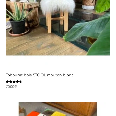
Tabouret bois STOOL mouton blanc
Note
70,00
€
4.50
sur 5