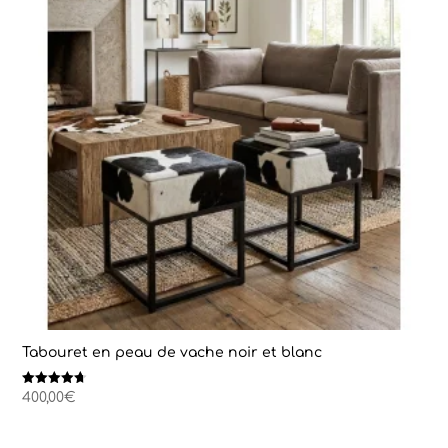
Tabouret en peau de vache noir et blanc
Note
400,00
€
4.67
sur 5