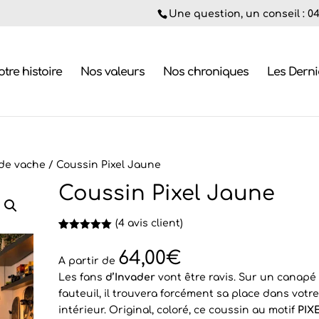
Une question, un conseil : 04.
tre histoire
Nos valeurs
Nos chroniques
Les Dern
de vache
/ Coussin Pixel Jaune
Coussin Pixel Jaune
(
4
avis client)
Noté
4
5.00
sur 5
64,00
€
basé sur
A partir de
notations
Les fans
d’Invader
vont être ravis. Sur un canapé
client
fauteuil, il trouvera forcément sa place dans votr
intérieur. Original, coloré, ce coussin au motif
PIX