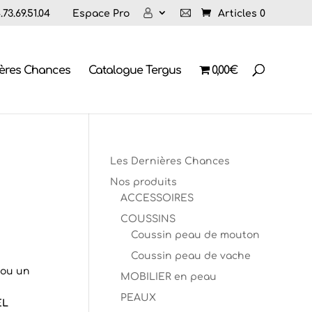
73.69.51.04
Espace Pro
Articles 0
ières Chances
Catalogue Tergus
0,00€
Les Dernières Chances
Nos produits
ACCESSOIRES
COUSSINS
Coussin peau de mouton
Coussin peau de vache
 ou un
MOBILIER en peau
e
PEAUX
EL