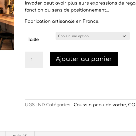
Invader
peut avoir plusieurs expressions de rega
fonction du sens de positionnement…
Fabrication artisanale en France.
Taille
quantité
Ajouter au panier
de
Coussin
Pixel
Jaune
UGS :
ND
Catégories :
Coussin peau de vache
,
CO