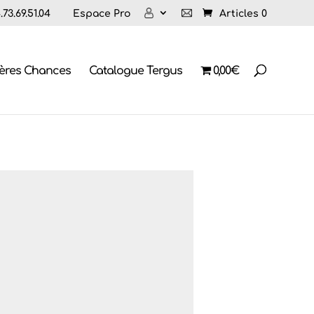
73.69.51.04
Espace Pro
Articles 0
ières Chances
Catalogue Tergus
0,00€