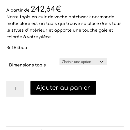
Noté
2
4.50
sur 5
242,64
€
basé sur
A partir de
notations
Notre
tapis en cuir de vache
patchwork normande
client
multicolore est un tapis qui trouve sa place dans tous
le styles d’intérieur et apporte une touche gaie et
colorée à votre pièce.
Ref.Bilbao
Dimensions tapis
quantité
Ajouter au panier
de
Tapis
patchwork
multicolore
Bilbao