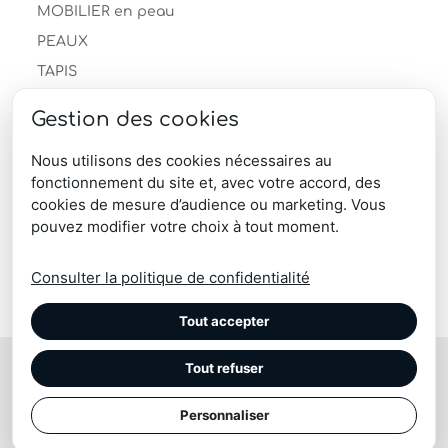
MOBILIER en peau
PEAUX
TAPIS
Descente de lit
Gestion des cookies
Les Dernières Chances
Tapis en peau de mouton
Nous utilisons des cookies nécessaires au
fonctionnement du site et, avec votre accord, des
Tapis peau de vache
cookies de mesure d’audience ou marketing. Vous
produits-professionnels
pouvez modifier votre choix à tout moment.
Télécharger le catalogue produits
Consulter la politique de confidentialité
Tout accepter
Tout refuser
© Maison Tergus | coussin, plaid, pouf, chausson, tapis
| Peau vache, mouton, renne, blesbok, lapin
Personnaliser
Site réalisé par l'
Imaginarium Vichy
⚷
|
Confidentialité
|
Mentions Légales
|
CGV