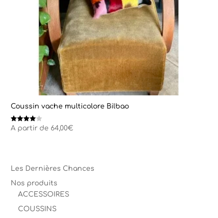
Coussin vache multicolore Bilbao
Note
A partir de
64,00
€
4.00
sur 5
Les Dernières Chances
Nos produits
ACCESSOIRES
COUSSINS