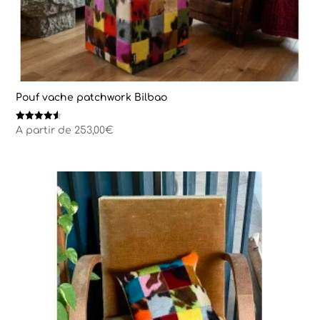
Pouf vache patchwork Bilbao
Note
A partir de
253,00
€
4.50
sur 5