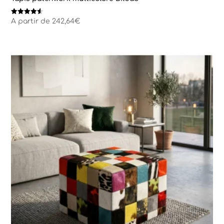
Note
A partir de
242,64
€
4.50
sur 5