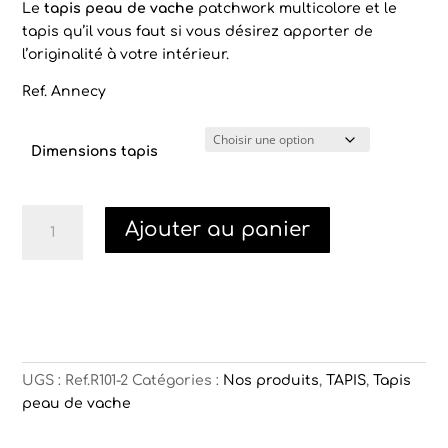
Le
tapis peau de vache
patchwork multicolore et le
tapis qu’il vous faut si vous désirez apporter de
l’originalité à votre intérieur.
Ref. Annecy
Dimensions tapis
quantité
Ajouter au panier
de
Tapis
peau
de
vache
multicolore
Annecy
UGS :
Ref.R101-2
Catégories :
Nos produits
,
TAPIS
,
Tapis
peau de vache