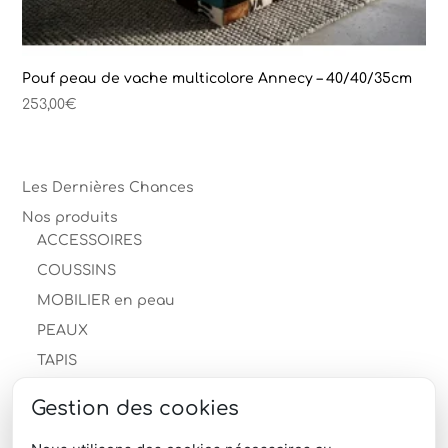
Pouf peau de vache multicolore Annecy – 40/40/35cm
253,00
€
Les Dernières Chances
Nos produits
ACCESSOIRES
COUSSINS
MOBILIER en peau
PEAUX
TAPIS
Descente de lit
Gestion des cookies
Les Dernières Chances
Tapis en peau de mouton