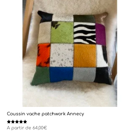
Coussin vache patchwork Annecy
Note
A partir de
64,00
€
5.00
sur 5