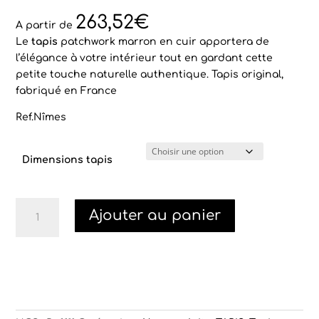
Noté
1
5.00
sur 5
263,52
€
basé sur
A partir de
notation
Le
tapis
patchwork marron en cuir apportera de
client
l’élégance à votre intérieur tout en gardant cette
petite touche naturelle authentique. Tapis original,
fabriqué en France
Ref.Nîmes
Dimensions tapis
quantité
Ajouter au panier
de
Tapis
vache
Nîmes
patchwork
marron