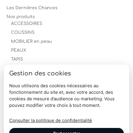
Les Dernières Chances
Nos produits
ACCESSOIRES
COUSSINS
MOBILIER en peau
PEAUX
TAPIS
Descente de lit
Gestion des cookies
Les Dernières Chances
Tapis en peau de mouton
Nous utilisons des cookies nécessaires au
fonctionnement du site et, avec votre accord, des
Tapis peau de vache
cookies de mesure d’audience ou marketing. Vous
produits-professionnels
pouvez modifier votre choix à tout moment.
Télécharger le catalogue produits
Consulter la politique de confidentialité