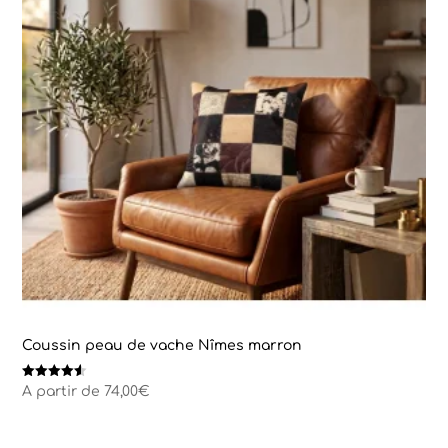
Coussin peau de vache Nîmes marron
Note
A partir de
74,00
€
4.50
sur 5