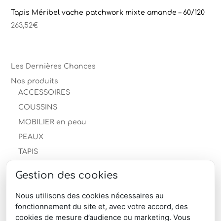
Tapis Méribel vache patchwork mixte amande – 60/120
263,52
€
Les Dernières Chances
Nos produits
ACCESSOIRES
COUSSINS
MOBILIER en peau
PEAUX
TAPIS
Descente de lit
Gestion des cookies
Les Dernières Chances
Tapis en peau de mouton
Nous utilisons des cookies nécessaires au
fonctionnement du site et, avec votre accord, des
Tapis peau de vache
cookies de mesure d’audience ou marketing. Vous