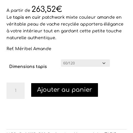
Noté
1
5.00
sur 5
263,52
€
basé sur
A partir de
notation
Le
tapis en cuir
patchwork mixte couleur amande en
client
véritable peau de vache recyclée apportera élégance
à votre intérieur tout en gardant cette petite touche
naturelle authentique.
Ref. Méribel Amande
Dimensions tapis
quantité
Ajouter au panier
de
Tapis
Méribel
vache
patchwork
mixte