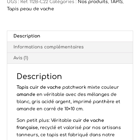
amande
UGS :
Ref. 112B-C22
Catégories :
Nos produits
,
TAPIS
,
Tapis peau de vache
Description
Informations complémentaires
Avis (1)
Description
Tapis cuir de vache
patchwork mixte couleur
amande
en véritable avec des mélanges de
blanc, gris acidé argent, imprimé panthère et
amande en carré de 10×10 cm.
Son petit plus: Véritable
cuir de vache
française
, recyclé et valorisé par nos artisans
tanneurs, ce tapis est fabriqué dans notre