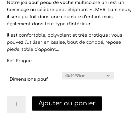
Notre joli
pouf peau de vache
multicolore uni est un
hommage au célèbre petit éléphant ELMER. Lumineux,
il sera parfait dans une chambre d’enfant mais
également dans tout type d’intérieur.
Il est confortable, polyvalent et très pratique : vous
pouvez l’utiliser en assise, bout de canapé, repose
pieds, table d’appoint…
Ref. Prague
Dimensions pouf
quantité
Ajouter au panier
de
Pouf
peau
de
vache