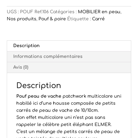
multicolore
uni
UGS :
POUF Ref.106
Catégories :
MOBILIER en peau
,
Prague
Nos produits
,
Pouf & poire
Étiquette :
Carré
Description
Informations complémentaires
Avis (0)
Description
Pouf peau de vache
patchwork multicolore uni
habillé ici d’une housse composée de petits
carrés de peau de vache de 10/10cm.
Son effet multicolore uni n’est pas sans
rappeler le célèbre petit éléphant ELMER.
C’est un mélange de petits carrés de peau de