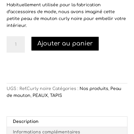
Habituellement utilisée pour la fabrication
d’accessoires de mode, nous avons imaginé cette
petite peau de mouton curly noire pour embellir votre
intérieur.
quantité
Ajouter au panier
de
Petite
peau
de
mouton
noire
UGS :
Ref.Curly noire
Catégories :
Nos produits
,
Peau
de mouton
,
PEAUX
,
TAPIS
Description
Informations complémentaires