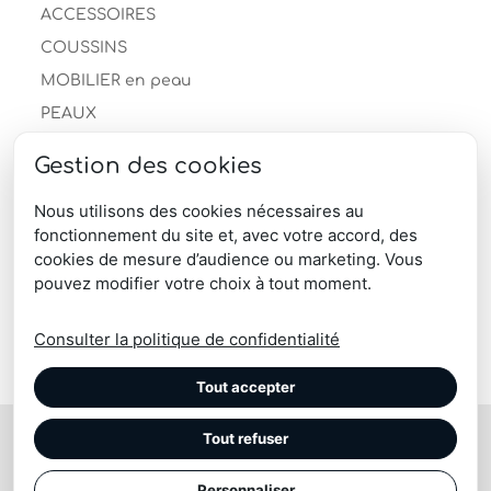
ACCESSOIRES
COUSSINS
MOBILIER en peau
PEAUX
Autre
Gestion des cookies
Peau de mouton
Peau de vache
Nous utilisons des cookies nécessaires au
fonctionnement du site et, avec votre accord, des
TAPIS
cookies de mesure d’audience ou marketing. Vous
produits-professionnels
pouvez modifier votre choix à tout moment.
Télécharger le catalogue produits
Consulter la politique de confidentialité
Tout accepter
Tout refuser
© Maison Tergus | coussin, plaid, pouf, chausson, tapis
| Peau vache, mouton, renne, blesbok, lapin
Site réalisé par l'
Imaginarium Vichy
⚷
|
Confidentialité
Personnaliser