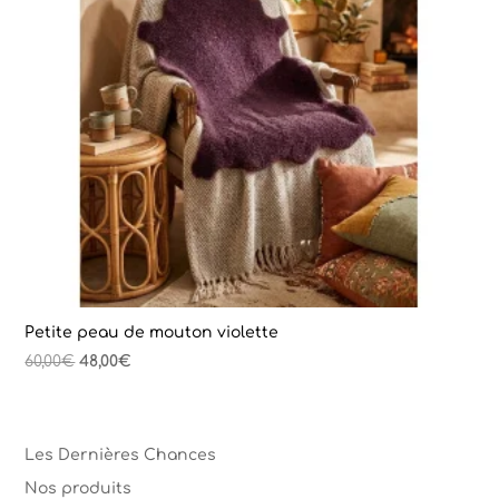
Petite peau de mouton violette
Le
Le
60,00
€
48,00
€
prix
prix
initial
actuel
était :
est :
Les Dernières Chances
60,00€.
48,00€.
Nos produits