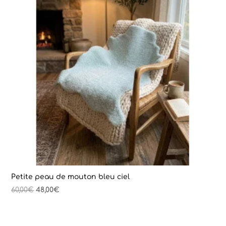
Petite peau de mouton bleu ciel
Le
Le
60,00
€
48,00
€
prix
prix
initial
actuel
était :
est :