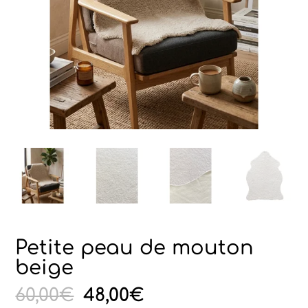
Petite peau de mouton
beige
Le
Le
60,00
€
48,00
€