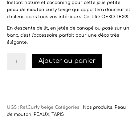
prix
prix
Instant nature et cocooning pour cette jolie petite
initial
actuel
peau de mouton
curly beige qui apportera douceur et
était :
est :
chaleur dans tous vos intérieurs. Certifié OEKO-TEX®.
60,00€.
48,00€.
En descente de lit, en jetée de canapé ou posé sur un
banc, c’est l’accessoire parfait pour une déco très
élégante.
quantité
Ajouter au panier
de
Petite
peau
de
mouton
beige
UGS :
Ref.Curly beige
Catégories :
Nos produits
,
Peau
de mouton
,
PEAUX
,
TAPIS