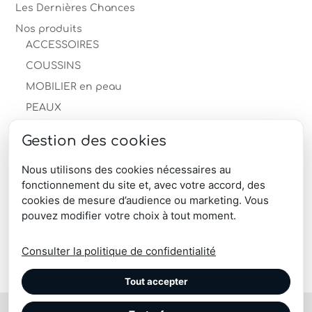
Les Dernières Chances
60,00€.
48,00€.
Nos produits
ACCESSOIRES
COUSSINS
MOBILIER en peau
PEAUX
Autre
Gestion des cookies
Peau de mouton
Peau de vache
Nous utilisons des cookies nécessaires au
fonctionnement du site et, avec votre accord, des
TAPIS
cookies de mesure d’audience ou marketing. Vous
produits-professionnels
pouvez modifier votre choix à tout moment.
Télécharger le catalogue produits
Consulter la politique de confidentialité
Tout accepter