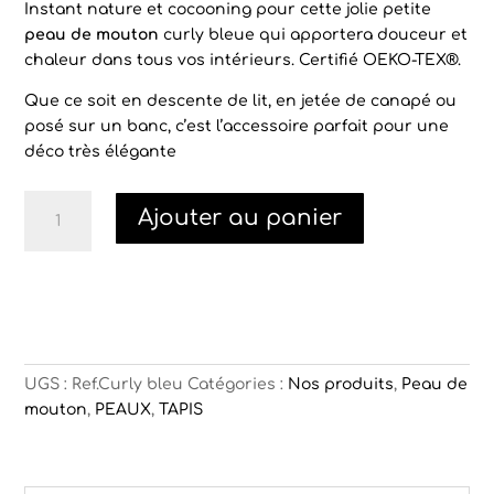
prix
prix
Instant nature et cocooning pour cette jolie petite
initial
actuel
peau de mouton
curly bleue qui apportera douceur et
était :
est :
chaleur dans tous vos intérieurs. Certifié OEKO-TEX®.
60,00€.
48,00€.
Que ce soit en descente de lit, en jetée de canapé ou
posé sur un banc, c’est l’accessoire parfait pour une
déco très élégante
quantité
Ajouter au panier
de
Petite
peau
de
mouton
bleue
UGS :
Ref.Curly bleu
Catégories :
Nos produits
,
Peau de
mouton
,
PEAUX
,
TAPIS