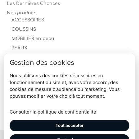
Les Dernières Chances
60,00€.
48,00€.
Nos produits
ACCESSOIRES
COUSSINS
MOBILIER en peau
PEAUX
Autre
Gestion des cookies
Peau de mouton
Peau de vache
Nous utilisons des cookies nécessaires au
fonctionnement du site et, avec votre accord, des
TAPIS
cookies de mesure d’audience ou marketing. Vous
produits-professionnels
pouvez modifier votre choix à tout moment.
Télécharger le catalogue produits
Consulter la politique de confidentialité
Tout accepter