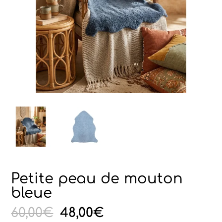
Petite peau de mouton
bleue
Le
Le
60,00
€
48,00
€