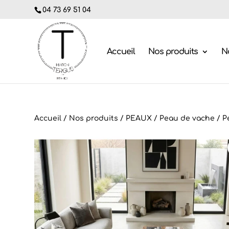
04 73 69 51 04
Accueil
Nos produits
No
Accueil
/
Nos produits
/
PEAUX
/
Peau de vache
/ P