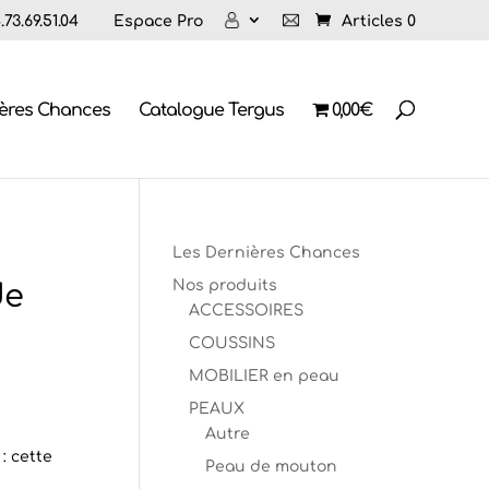
73.69.51.04
Espace Pro
Articles 0
ières Chances
Catalogue Tergus
0,00€
Les Dernières Chances
Nos produits
de
ACCESSOIRES
COUSSINS
MOBILIER en peau
PEAUX
Autre
: cette
Peau de mouton