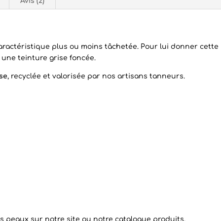
Avis (2)
aractéristique plus ou moins tâchetée. Pour lui donner cette
 une teinture grise foncée.
se
, recyclée et valorisée par nos artisans tanneurs.
es peaux
sur notre site ou notre catalogue produits.