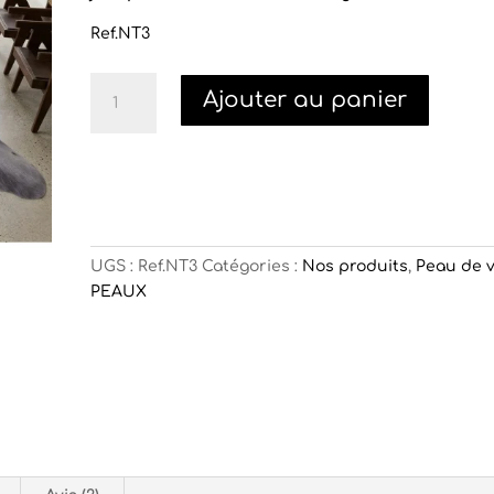
Ref.NT3
quantité
Ajouter au panier
de
Peau
de
vache
normande
gris
foncé
UGS :
Ref.NT3
Catégories :
Nos produits
,
Peau de 
PEAUX