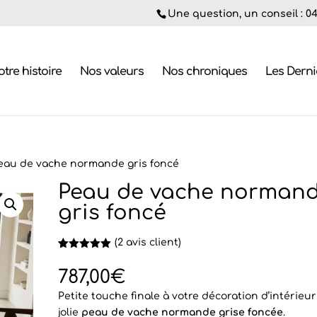
Une question, un conseil : 04.
tre histoire
Nos valeurs
Nos chroniques
Les Dern
eau de vache normande gris foncé
Peau de vache norman
gris foncé
(
2
avis client)
Noté
2
5.00
sur 5
787,00
€
basé sur
notations
Petite touche finale à votre décoration d’intérieur 
client
jolie
peau de vache normande grise foncée
.