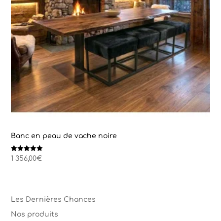
Banc en peau de vache noire
Note
1 356,00
€
5.00
sur 5
Les Dernières Chances
Nos produits