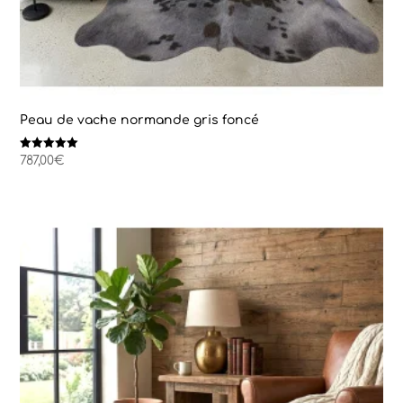
Peau de vache normande gris foncé
Note
787,00
€
5.00
sur 5