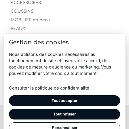
ACCESSOIRES
COUSSINS
MOBILIER en peau
PEAUX
Autre
Gestion des cookies
Peau de mouton
Peau de vache
Nous utilisons des cookies nécessaires au
fonctionnement du site et, avec votre accord, des
TAPIS
cookies de mesure d’audience ou marketing. Vous
produits-professionnels
pouvez modifier votre choix à tout moment.
Télécharger le catalogue produits
Consulter la politique de confidentialité
Tout accepter
Tout refuser
© Maison Tergus | coussin, plaid, pouf, chausson, tapis
| Peau vache, mouton, renne, blesbok, lapin
Personnaliser
Site réalisé par l'
Imaginarium Vichy
⚷
|
Confidentialité