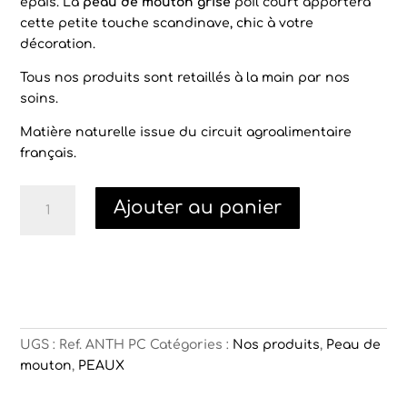
épais. La
peau de mouton grise
poil court apportera
cette petite touche scandinave, chic à votre
décoration.
Tous nos produits sont retaillés à la main par nos
soins.
Matière naturelle issue du circuit agroalimentaire
français.
quantité
Ajouter au panier
de
Peau
de
mouton
grise
UGS :
Ref. ANTH PC
Catégories :
Nos produits
,
Peau de
mouton
,
PEAUX