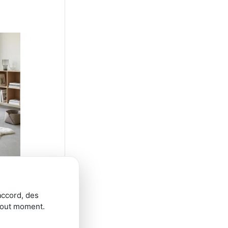
poil
accord, des
tout moment.