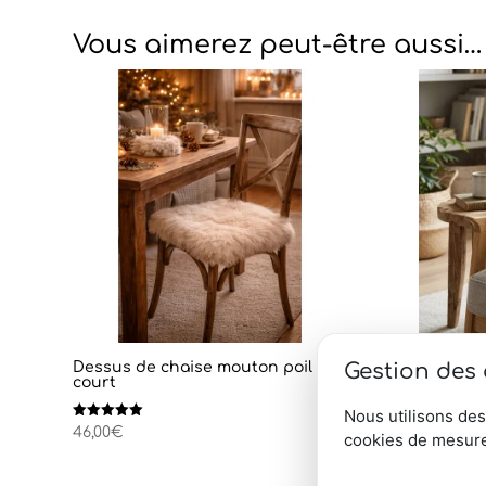
Vous aimerez peut-être aussi…
Gestion des
Dessus de chaise mouton poil
Coussin
court
blanc Ve
Nous utilisons des
Note
Note
46,00
€
79,00
€
cookies de mesure
5.00
4.75
sur 5
sur 5