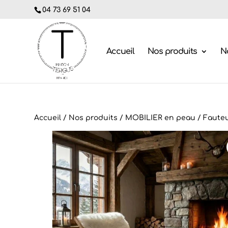
04 73 69 51 04
Accueil
Nos produits
No
Accueil
/
Nos produits
/
MOBILIER en peau
/
Fauteu