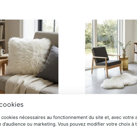
 cookies
 en peau de mouton
Peau de mouton blanche 
rbier
court
 cookies nécessaires au fonctionnement du site et, avec votre 
Note
74,00
€
 d’audience ou marketing. Vous pouvez modifier votre choix à 
5.00
sur 5