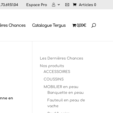
73.69.51.04
Espace Pro
Articles 0
ières Chances
Catalogue Tergus
0,00€
Les Dernières Chances
Nos produits
ACCESSOIRES
COUSSINS
MOBILIER en peau
Banquette en peau
enne en
Fauteuil en peau de
vache