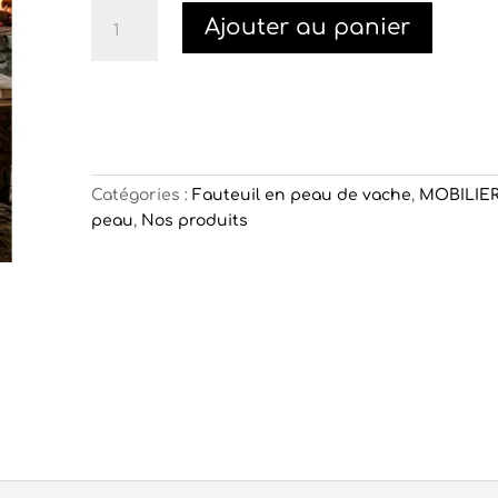
quantité
Ajouter au panier
de
Chilienne
mouton
Catégories :
Fauteuil en peau de vache
,
MOBILIER
peau
,
Nos produits