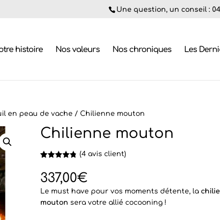
Une question, un conseil : 04.
tre histoire
Nos valeurs
Nos chroniques
Les Dern
il en peau de vache
/ Chilienne mouton
Chilienne mouton
(
4
avis client)
Noté
4
4.75
sur 5
337,00
€
basé sur
notations
Le must have pour vos moments détente, la
chili
client
mouton
sera votre allié cocooning !