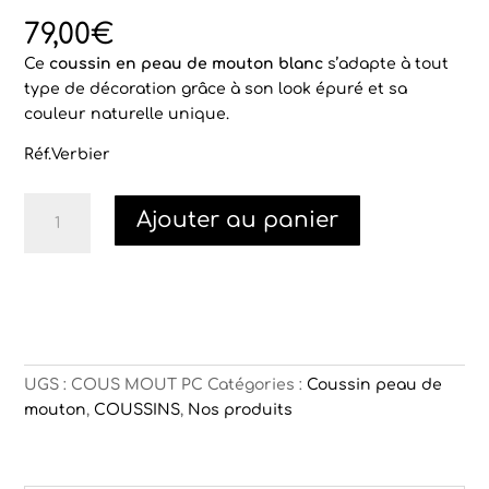
Noté
4
4.75
sur 5
79,00
€
basé sur
notations
Ce
coussin en peau de mouton blanc
s’adapte à tout
client
type de décoration grâce à son look épuré et sa
couleur naturelle unique.
Réf.Verbier
quantité
Ajouter au panier
de
Coussin
en
peau
de
mouton
blanc
UGS :
COUS MOUT PC
Catégories :
Coussin peau de
Verbier
mouton
,
COUSSINS
,
Nos produits