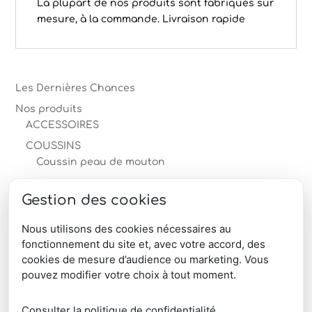
La plupart de nos produits sont fabriqués sur
mesure, à la commande. Livraison rapide
Les Dernières Chances
Nos produits
ACCESSOIRES
COUSSINS
Coussin peau de mouton
Coussin peau de vache
Gestion des cookies
MOBILIER en peau
PEAUX
Nous utilisons des cookies nécessaires au
fonctionnement du site et, avec votre accord, des
TAPIS
cookies de mesure d’audience ou marketing. Vous
produits-professionnels
pouvez modifier votre choix à tout moment.
Télécharger le catalogue produits
Consulter la politique de confidentialité