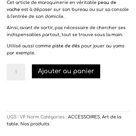
Cet article de maroquinerie en véritable
peau de
vache
est à déposer sur son bureau ou sur sa console
à l’entrée de son domicile.
Ainsi, avant de sortir, pas nécessaire de chercher ses
indispensables partout, tout se trouve sous la main.
Utilisé aussi comme
piste de dés
pour jouer au yams
par exemple.
quantité
Ajouter au panier
de
Vide
poche
en
vache
normande
UGS :
VP Norm
Catégories :
ACCESSOIRES
,
Art de la
table
,
Nos produits