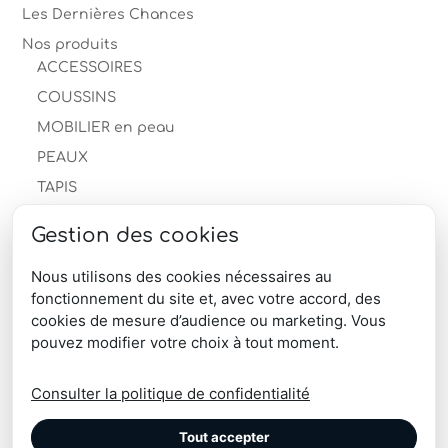
Les Dernières Chances
Nos produits
ACCESSOIRES
COUSSINS
MOBILIER en peau
PEAUX
TAPIS
Descente de lit
Gestion des cookies
Les Dernières Chances
Tapis en peau de mouton
Nous utilisons des cookies nécessaires au
fonctionnement du site et, avec votre accord, des
Tapis peau de vache
cookies de mesure d’audience ou marketing. Vous
produits-professionnels
pouvez modifier votre choix à tout moment.
Télécharger le catalogue produits
Consulter la politique de confidentialité
Tout accepter