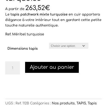
263,52
€
A partir de
Le
tapis patchwork mixte turquoise
en cuir apportera
élégance à votre intérieur tout en gardant cette petite
touche naturelle authentique.
Ref. Méribel turquoise
Dimensions tapis
quantité
Ajouter au panier
de
Tapis
vache
Méribel
patchwork
mixte
turquoise
UGS :
Ref. 112B
Catégories :
Nos produits
,
TAPIS
,
Tapis