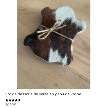
Lot de dessous de verre en peau de vache
Note
30,00
€
5.00