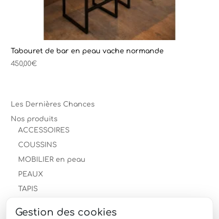
Tabouret de bar en peau vache normande
450,00
€
Les Dernières Chances
Nos produits
ACCESSOIRES
COUSSINS
MOBILIER en peau
PEAUX
TAPIS
Descente de lit
Gestion des cookies
Les Dernières Chances