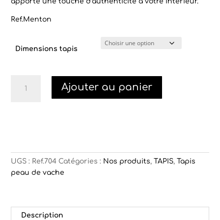
apporte une touche d’authenticité à votre intérieur.
Ref.Menton
Dimensions tapis
quantité
Ajouter au panier
de
Tapis
cuir
vache
Menton
UGS :
Ref.704
Catégories :
Nos produits
,
TAPIS
,
Tapis
peau de vache
Description