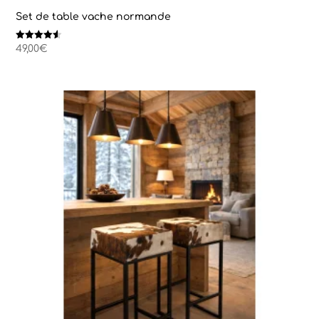
Set de table vache normande
Note
49,00
€
4.50
sur 5