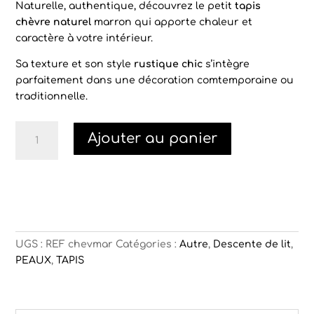
Naturelle, authentique, découvrez le petit
tapis
chèvre naturel
marron qui apporte chaleur et
caractère à votre intérieur.
Sa texture et son style
rustique chic
s’intègre
parfaitement dans une décoration comtemporaine ou
traditionnelle.
quantité
Ajouter au panier
de
Tapis
chèvre
naturel
marron
UGS :
REF chevmar
Catégories :
Autre
,
Descente de lit
,
PEAUX
,
TAPIS