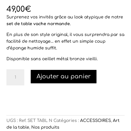
Noté
2
4.50
sur 5
49,00
€
basé sur
notations
Surprenez vos invités grâce au look atypique de notre
client
set de table vache normande
.
En plus de son style original, il vous surprendra par sa
facilité de nettoyage… en effet un simple coup
d’éponge humide suffit.
Disponible sans oeillet métal bronze vieilli.
quantité
Ajouter au panier
de
Set
de
table
vache
normande
UGS :
Ref. SET TABL N
Catégories :
ACCESSOIRES
,
Art
de la table
,
Nos produits