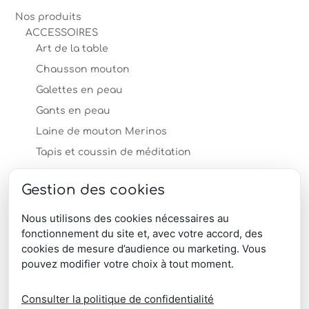
Nos produits
ACCESSOIRES
Art de la table
Chausson mouton
Galettes en peau
Gants en peau
Laine de mouton Merinos
Tapis et coussin de méditation
COUSSINS
Gestion des cookies
MOBILIER en peau
PEAUX
Nous utilisons des cookies nécessaires au
fonctionnement du site et, avec votre accord, des
TAPIS
cookies de mesure d’audience ou marketing. Vous
produits-professionnels
pouvez modifier votre choix à tout moment.
Télécharger le catalogue produits
Consulter la politique de confidentialité