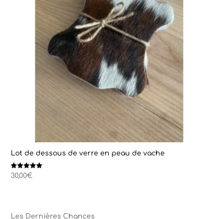
Lot de dessous de verre en peau de vache
Note
30,00
€
5.00
sur 5
Les Dernières Chances