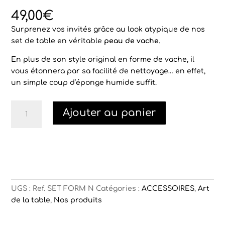
Noté
2
4.50
sur 5
49,00
€
basé sur
notations
Surprenez vos invités grâce au look atypique de nos
client
set de table en véritable
peau de vache
.
En plus de son style original en forme de vache, il
vous étonnera par sa facilité de nettoyage… en effet,
un simple coup d’éponge humide suffit.
quantité
Ajouter au panier
de
Set
de
table
en
forme
peau
UGS :
Ref. SET FORM N
Catégories :
ACCESSOIRES
,
Art
de
de la table
,
Nos produits
vache