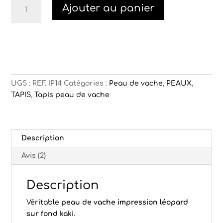
quantité
Ajouter au panier
de
Peau
de
vache
léopard
kaki
UGS :
REF. IP14
Catégories :
Peau de vache
,
PEAUX
,
TAPIS
,
Tapis peau de vache
Description
Avis (2)
Description
Véritable
peau de vache
impression léopard
sur fond kaki
.