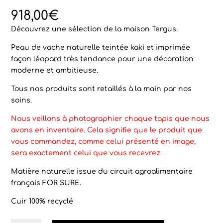
Noté
2
4.50
sur 5
918,00
€
basé sur
notations
Découvrez une sélection de la maison Tergus.
client
Peau de vache naturelle teintée kaki et imprimée
façon léopard très tendance pour une décoration
moderne et ambitieuse.
Tous nos produits sont retaillés à la main par nos
soins.
Nous veillons à photographier chaque tapis que nous
avons en inventaire. Cela signifie que le produit que
vous commandez, comme celui présenté en image,
sera exactement celui que vous recevrez.
Matière naturelle issue du circuit agroalimentaire
français FOR SURE.
Cuir 100% recyclé