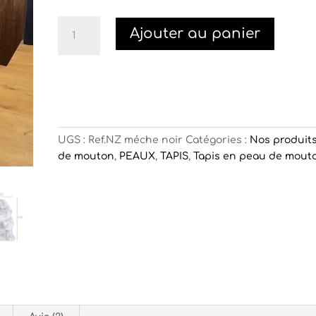
quantité
Ajouter au panier
de
Mouton
méché
noir
UGS :
Ref.NZ méche noir
Catégories :
Nos produit
de mouton
,
PEAUX
,
TAPIS
,
Tapis en peau de mout