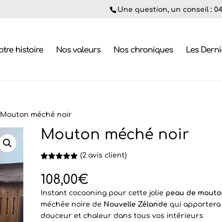
Une question, un conseil : 04.
tre histoire
Nos valeurs
Nos chroniques
Les Dern
 Mouton méché noir
Mouton méché noir
(
2
avis client)
Noté
2
5.00
sur 5
108,00
€
basé sur
notations
Instant cocooning pour cette jolie
peau de mouto
client
méchée noire de
Nouvelle Zélande
qui apportera
douceur et chaleur dans tous vos intérieurs