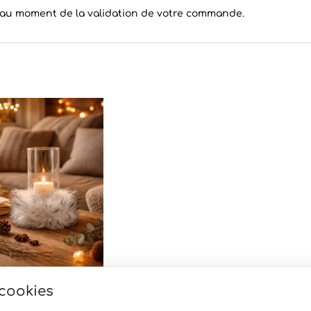
k au moment de la validation de votre commande.
 cookies
ore COSY mouton méché