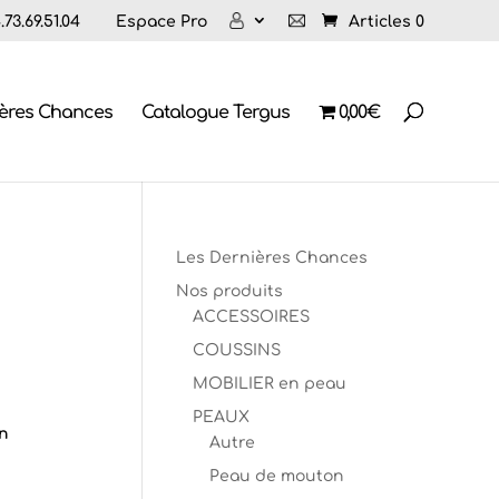
73.69.51.04
Espace Pro
Articles 0
ières Chances
Catalogue Tergus
0,00€
Les Dernières Chances
Nos produits
ACCESSOIRES
COUSSINS
MOBILIER en peau
PEAUX
n
Autre
Peau de mouton