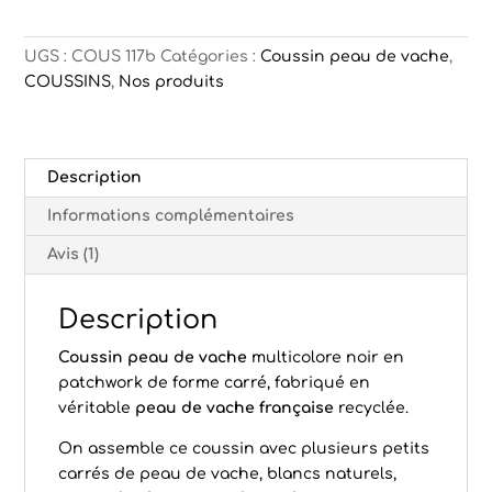
vache
patchwork
noir
UGS :
COUS 117b
Catégories :
Coussin peau de vache
,
Nairobi
COUSSINS
,
Nos produits
Description
Informations complémentaires
Avis (1)
Description
Coussin peau de vache
multicolore noir en
patchwork de forme carré, fabriqué en
véritable
peau de vache française
recyclée.
On assemble ce coussin avec plusieurs petits
carrés de peau de vache, blancs naturels,