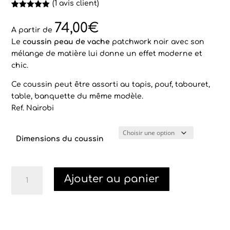
(
1
avis client)
Noté
1
5.00
sur 5
74,00
€
basé sur
A partir de
notation
Le
coussin peau de vache
patchwork noir avec son
client
mélange de matière lui donne un effet moderne et
chic.
Ce coussin peut être assorti au tapis, pouf, tabouret,
table, banquette du même modèle.
Ref. Nairobi
Dimensions du coussin
quantité
Ajouter au panier
de
Coussin
peau
de