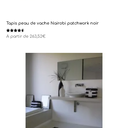
Tapis peau de vache Nairobi patchwork noir
Note
A partir de
263,52
€
4.50
sur 5