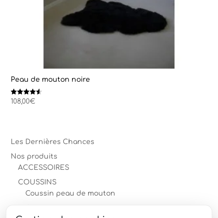
Peau de mouton noire
Note
108,00
€
4.50
sur 5
Les Dernières Chances
Nos produits
ACCESSOIRES
COUSSINS
Coussin peau de mouton
Coussin peau de vache