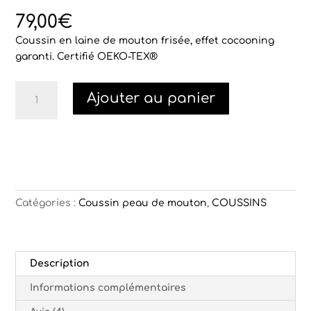
Noté
4
4.75
sur 5
79,00
€
basé sur
notations
Coussin en laine de mouton frisée, effet cocooning
client
garanti. Certifié OEKO-TEX®
quantité
Ajouter au panier
de
Coussin
Mouton
bouclé
"Thibaut"
Catégories :
Coussin peau de mouton
,
COUSSINS
Description
Informations complémentaires