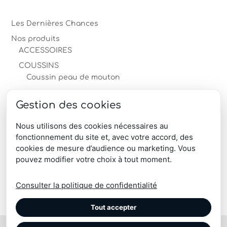
Les Dernières Chances
Nos produits
ACCESSOIRES
COUSSINS
Coussin peau de mouton
Coussin peau de vache
Gestion des cookies
MOBILIER en peau
PEAUX
Nous utilisons des cookies nécessaires au
fonctionnement du site et, avec votre accord, des
TAPIS
cookies de mesure d’audience ou marketing. Vous
produits-professionnels
pouvez modifier votre choix à tout moment.
Télécharger le catalogue produits
Consulter la politique de confidentialité
Tout accepter