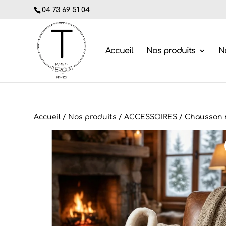
04 73 69 51 04
Accueil
Nos produits
No
Accueil
/
Nos produits
/
ACCESSOIRES
/
Chausson 