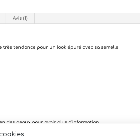
Avis (1)
le très tendance pour un look épuré avec sa semelle
ien des peaux
pour avoir plus d’information.
 cookies
de sauf si rupture de stock au moment de votre commande.