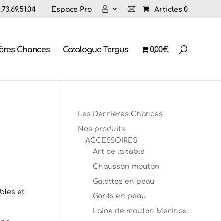
73.69.51.04
Espace Pro
Articles 0
ières Chances
Catalogue Tergus
0,00€
Les Dernières Chances
Nos produits
ACCESSOIRES
Art de la table
Chausson mouton
Galettes en peau
bles et
Gants en peau
Laine de mouton Merinos