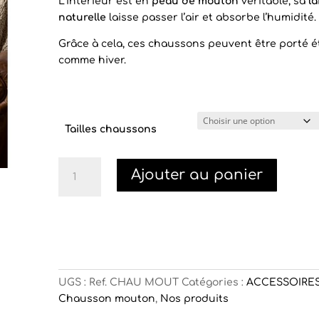
L’intérieur est en
peau de mouton
véritable, sa
la
naturelle
laisse passer l’air et absorbe l’humidité.
Grâce à cela, ces chaussons peuvent être porté é
comme hiver.
Tailles chaussons
quantité
Ajouter au panier
de
Chaussons
mouton
UGS :
Ref. CHAU MOUT
Catégories :
ACCESSOIRE
Chausson mouton
,
Nos produits