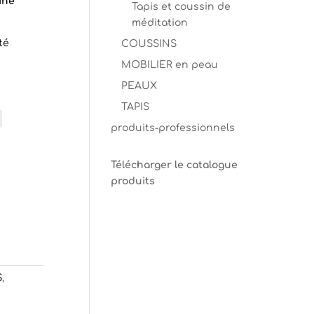
ine
Tapis et coussin de
méditation
té
COUSSINS
MOBILIER en peau
PEAUX
TAPIS
produits-professionnels
Télécharger le catalogue
produits
S
,