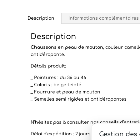
Description
Informations complémentaires
Description
Chaussons en peau de mouton
, couleur camel
antidérapante.
Détails produit:
_ Pointures : du 36 au 46
_ Coloris : beige teinté
_ Fourrure et peau de mouton
_ Semelles semi rigides et antidérapantes
N’hésitez pas à consulter nos conseils d’
entret
Gestion des
Délai d’expédition : 2 jours à date de comman