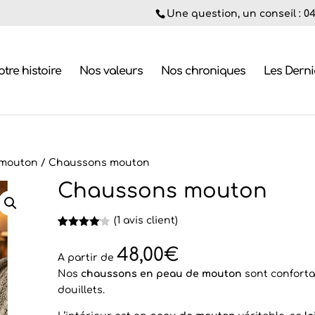
Une question, un conseil : 04.
tre histoire
Nos valeurs
Nos chroniques
Les Dern
mouton
/ Chaussons mouton
Chaussons mouton
(
1
avis client)
Noté
1
4.00
sur 5
48,00
€
basé
A partir de
sur
Nos
chaussons en peau de mouton
sont conforta
notation
client
douillets.