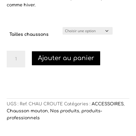
comme hiver.
Tailles chaussons
quantité
Ajouter au panier
de
Chaussons
croute
en
peau
de
mouton
UGS :
Ref. CHAU CROUTE
Catégories :
ACCESSOIRES
,
Chausson mouton
,
Nos produits
,
produits-
professionnels