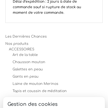
Délai d’expédition : 2 jours à date de
commande sauf si rupture de stock au
moment de votre commande.
Les Dernières Chances
Nos produits
ACCESSOIRES
Art de la table
Chausson mouton
Galettes en peau
Gants en peau
Laine de mouton Merinos
Tapis et coussin de méditation
COUSSINS
Gestion des cookies
MOBILIER en peau