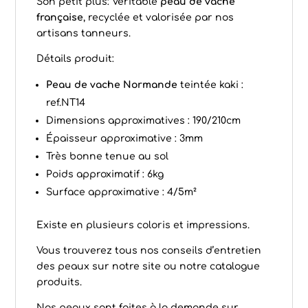
Son petit plus: Véritable
peau de vache
française
, recyclée et valorisée par nos
artisans tanneurs.
Détails produit:
Peau de vache Normande
teintée kaki :
ref.NT14
Dimensions approximatives : 190/210cm
Épaisseur approximative : 3mm
Très bonne tenue au sol
Poids approximatif : 6kg
Surface approximative : 4/5m²
Existe en plusieurs coloris et impressions.
Vous trouverez tous nos conseils d’
entretien
des peaux
sur notre site ou notre catalogue
produits.
Nos peaux sont faites à la demande sur