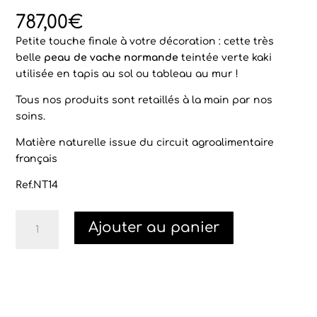
Noté
1
5.00
sur 5
787,00
€
basé sur
notation
Petite touche finale à votre décoration : cette très
client
belle
peau de vache normande
teintée verte kaki
utilisée en tapis au sol ou tableau au mur !
Tous nos produits sont retaillés à la main par nos
soins.
Matière naturelle issue du circuit agroalimentaire
français
Ref.NT14
quantité
Ajouter au panier
de
Peau
de
vache
normande
kaki