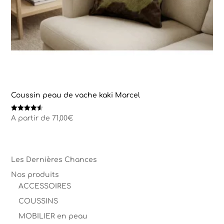
Coussin peau de vache kaki Marcel
Note
A partir de
71,00
€
4.50
sur 5
Les Dernières Chances
Nos produits
ACCESSOIRES
COUSSINS
MOBILIER en peau