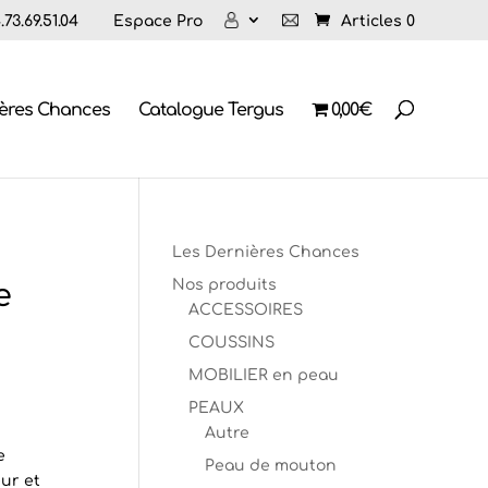
73.69.51.04
Espace Pro
Articles 0
ières Chances
Catalogue Tergus
0,00€
Les Dernières Chances
Nos produits
e
ACCESSOIRES
COUSSINS
MOBILIER en peau
PEAUX
Autre
e
Peau de mouton
ur et