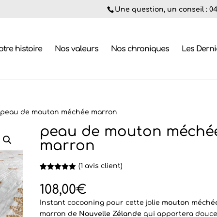
Une question, un conseil : 04.
tre histoire
Nos valeurs
Nos chroniques
Les Dern
 peau de mouton méchée marron
peau de mouton méché
marron
(
1
avis client)
Noté
1
5.00
sur 5
108,00
€
basé sur
notation
Instant cocooning pour cette jolie
mouton
méché
client
marron de
Nouvelle Zélande
qui apportera douce