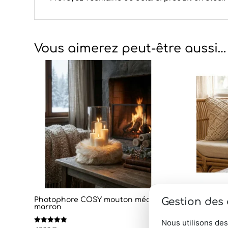
Vous aimerez peut-être aussi…
Gestion des
Photophore COSY mouton méché
Coussin 
marron
Camel
71,00
€
Nous utilisons des