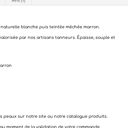
Avis (1)
naturelle blanche puis teintée méchée marron.
t valorisée par nos artisans tanneurs. Épaisse, souple et
marron
es peaux
sur notre site ou notre catalogue produits.
k au moment de la validation de votre commande.