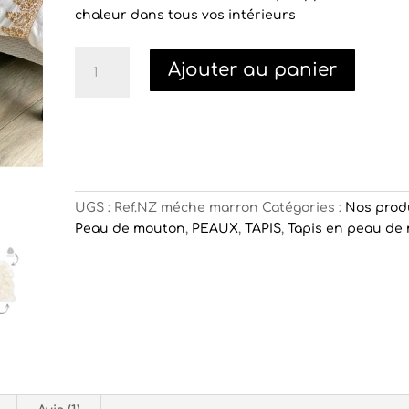
chaleur dans tous vos intérieurs
quantité
Ajouter au panier
de
peau
de
mouton
méchée
marron
UGS :
Ref.NZ méche marron
Catégories :
Nos prod
Peau de mouton
,
PEAUX
,
TAPIS
,
Tapis en peau de