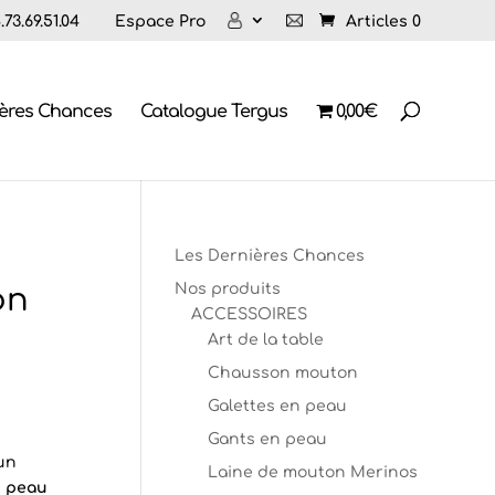
73.69.51.04
Espace Pro
Articles 0
ières Chances
Catalogue Tergus
0,00€
Les Dernières Chances
Nos produits
on
ACCESSOIRES
Art de la table
Chausson mouton
Galettes en peau
Gants en peau
 un
Laine de mouton Merinos
n peau