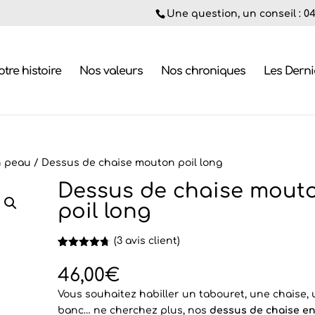
Une question, un conseil : 04.
tre histoire
Nos valeurs
Nos chroniques
Les Dern
n peau
/ Dessus de chaise mouton poil long
Dessus de chaise mout
poil long
(
3
avis client)
Noté
3
4.67
sur 5
46,00
€
basé sur
notations
Vous souhaitez habiller un tabouret, une chaise,
client
banc… ne cherchez plus, nos
dessus de chaise e