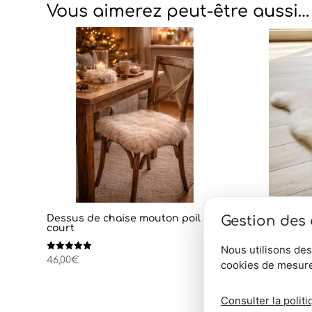
Vous aimerez peut-être aussi…
Gestion des
Dessus de chaise mouton poil
Peau de
court
Nous utilisons des
Note
98,00
€
4.67
Note
46,00
€
cookies de mesure
sur 5
5.00
sur 5
Consulter la politi