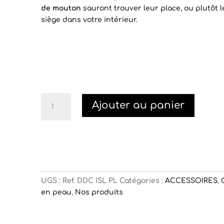
de mouton
sauront trouver leur place, ou plutôt 
siège dans votre intérieur.
quantité
Ajouter au panier
de
Dessus
de
chaise
mouton
poil
long
UGS :
Ref. DDC ISL PL
Catégories :
ACCESSOIRES
,
en peau
,
Nos produits