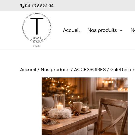
04 73 69 51 04
Accueil
Nos produits
No
Accueil
/
Nos produits
/
ACCESSOIRES
/
Galettes e