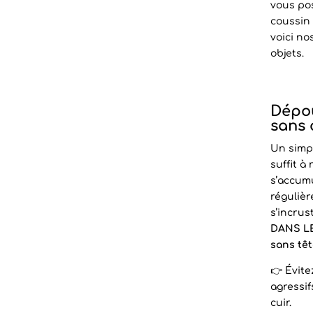
vous pos
coussin
voici no
objets.
Dépou
sans 
Un simp
suffit à
s’accumu
régulièr
s’incrus
DANS LE
sans têt
👉 Évite
agressif
cuir.