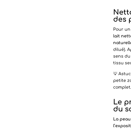
Nett
des 
Pour un 
lait net
naturell
dilué). 
sens du 
tissu se
💡 Astuc
petite z
complet
Le p
du so
La peau
l’exposi