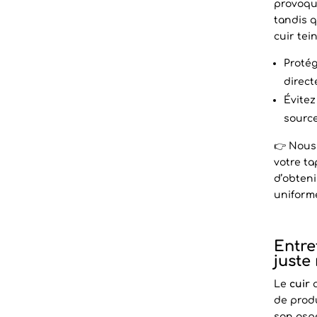
provoqu
tandis q
cuir tei
Protég
direct
Évitez
source
👉 Nous
votre ta
d’obteni
uniform
Entret
juste
Le
cuir
a
de produ
son asp