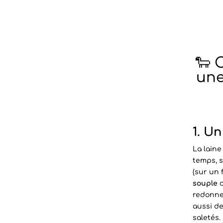
🐑 
un
1. U
La laine
temps, s
(sur un 
souple
o
redonner
aussi de
saletés.