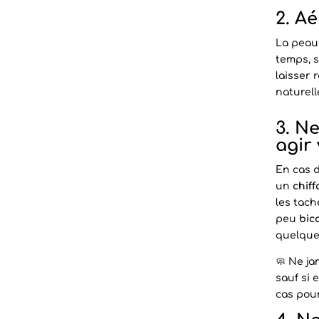
2. Aé
La peau
temps, s
laisser 
naturell
3. N
agir 
En cas 
un
chif
les tac
peu
bic
quelque
🧼 Ne ja
sauf si e
cas pou