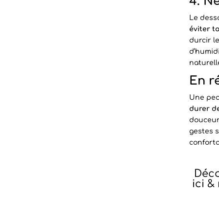
4. Ne
Le desso
éviter 
durcir l
d’humidit
naturel
En r
Une pea
durer d
douceur
gestes s
conforta
Déco
ici
& 