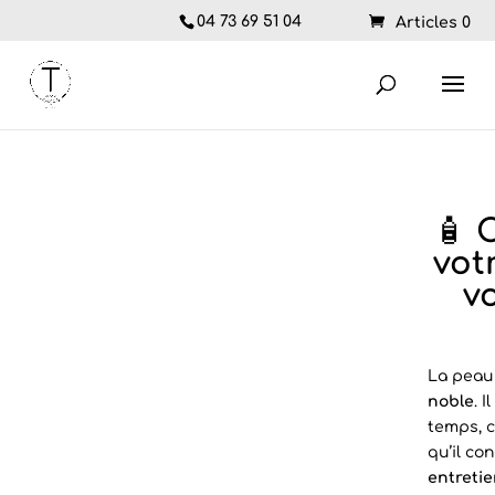
04 73 69 51 04
Articles 0
🧴
C
vot
v
La peau 
noble
. 
temps, c
qu’il co
entretie