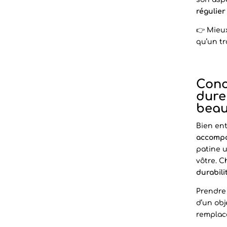
régulier
👉 Mieux
qu’un tr
Conc
dure
beau
Bien ent
accomp
patine u
vôtre. 
durabili
Prendre 
d’un obj
remplace